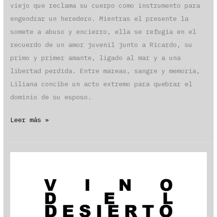
viejo que reclama su cuerpo como instrumento para
engendrar un heredero. Mientras el presente la
somete a abuso y encierro, ella se refugia en el
recuerdo de un amor juvenil junto a Ricardo, su
primo y primer amante, ligado al mar y a una
libertad perdida. Entre mareas, sangre y memoria,
Liliana concibe un acto extremo para quebrar el
dominio de su esposo.
«Donde
Leer más »
rompen
las
olas» por
Isidora
Sagredo
Concha