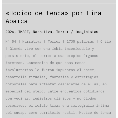
Matías
«Hocico de tenca» por Lina
Mondo
Abarca
2026
,
IMAGI
,
Narrativa
,
Terror
/
imaginistas
Nº 54 | Narrativa | Terror | 1735 palabras | Chile
| Glenda vive con una fobia inconfesable y
persistente, el terror a sus propios órganos
internos. Convencida de que esas masas
involuntarias le fueron impuestas al nacer,
desarrolla rituales, fantasías y estrategias
corporales para intentar deshacerse de ellas, en
especial del útero. Entre encuentros cotidianos
con vecinas, registros clínicos y monólogos
obsesivos, el relato traza una cartografía íntima
del cuerpo como territorio hostil. Hocico de tenca