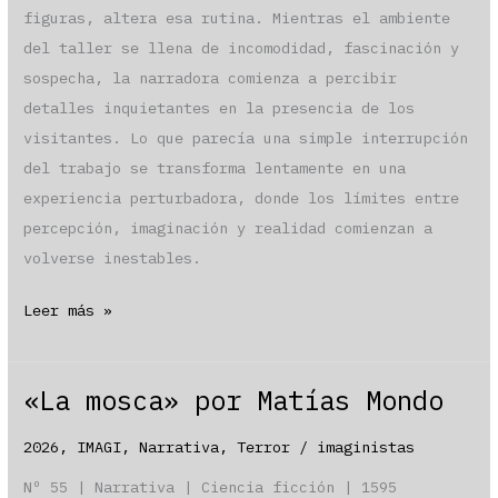
figuras, altera esa rutina. Mientras el ambiente
del taller se llena de incomodidad, fascinación y
sospecha, la narradora comienza a percibir
detalles inquietantes en la presencia de los
visitantes. Lo que parecía una simple interrupción
del trabajo se transforma lentamente en una
experiencia perturbadora, donde los límites entre
percepción, imaginación y realidad comienzan a
volverse inestables.
«Los
Leer más »
maridos
de
«La mosca» por Matías Mondo
mi
amiga» por
2026
,
IMAGI
,
Narrativa
,
Terror
/
imaginistas
Martina
Nº 55 | Narrativa | Ciencia ficción | 1595
Pedreros