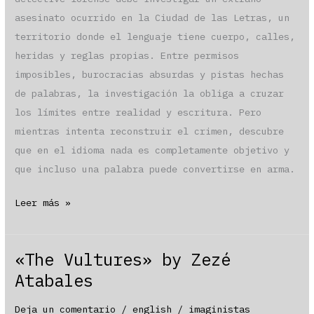
asesinato ocurrido en la Ciudad de las Letras, un
territorio donde el lenguaje tiene cuerpo, calles,
heridas y reglas propias. Entre permisos
imposibles, burocracias absurdas y pistas hechas
de palabras, la investigación la obliga a cruzar
los límites entre realidad y escritura. Pero
mientras intenta reconstruir el crimen, descubre
que en el idioma nada es completamente objetivo y
que incluso una palabra puede convertirse en arma.
«Asesinato
Leer más »
verbal» por
Andrés
«The Vultures» by Zezé
Urrutia
Atabales
Ruiz
Deja un comentario
/
english
/
imaginistas