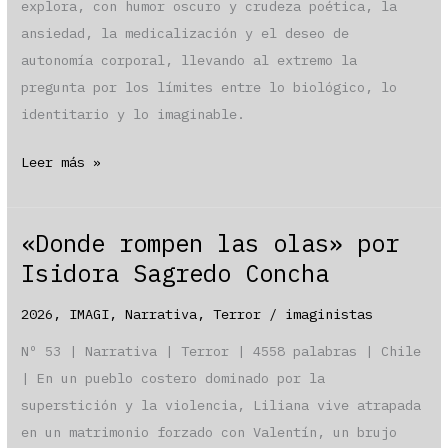
explora, con humor oscuro y crudeza poética, la
ansiedad, la medicalización y el deseo de
autonomía corporal, llevando al extremo la
pregunta por los límites entre lo biológico, lo
identitario y lo imaginable.
«Hocico
Leer más »
de
tenca» por
«Donde rompen las olas» por
Lina
Isidora Sagredo Concha
Abarca
2026
,
IMAGI
,
Narrativa
,
Terror
/
imaginistas
Nº 53 | Narrativa | Terror | 4558 palabras | Chile
| En un pueblo costero dominado por la
superstición y la violencia, Liliana vive atrapada
en un matrimonio forzado con Valentín, un brujo