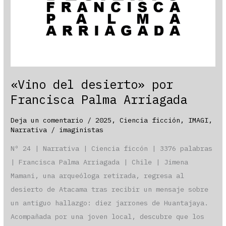
«Vino del desierto» por
Francisca Palma Arriagada
Deja un comentario
/
2025
,
Ciencia ficción
,
IMAGI
,
Narrativa
/
imaginistas
Nº 24 | Narrativa | Ciencia ficcón | 3376 palabras
| Francisca Palma Arriagada | Chile | Jimena
Mamani, una arqueóloga retirada, regresa al
desierto de Atacama tras recibir un mensaje sobre
un antiguo hallazgo: diez jarrones de Huantajaya.
Acompañada por una joven local, descubre que los