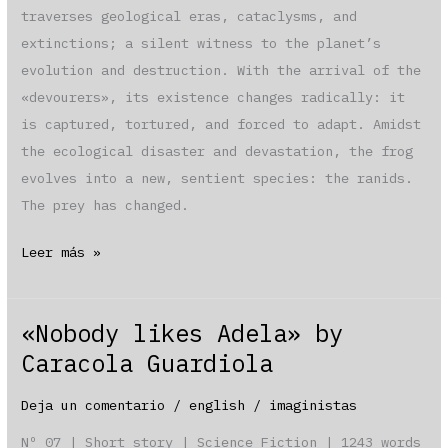
traverses geological eras, cataclysms, and
extinctions; a silent witness to the planet’s
evolution and destruction. With the arrival of the
«devourers», its existence changes radically: it
is captured, tortured, and forced to adapt. Amidst
the ecological disaster and devastation, the frog
evolves into a new, sentient species: the ranids.
The prey has changed.
«The
Leer más »
Last
Amphibian»
«Nobody likes Adela» by
by
Caracola Guardiola
C.A.
Vergara
Deja un comentario
/
english
/
imaginistas
Nº 07 | Short story | Science Fiction | 1243 words