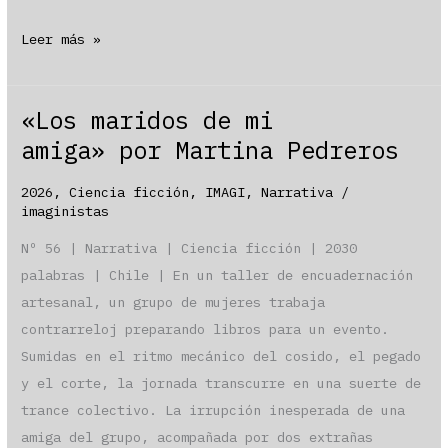
«La
Leer más »
renuncia» por
Manuel
«Los maridos de mi
Zúñiga
amiga» por Martina Pedreros
Trier
2026
,
Ciencia ficción
,
IMAGI
,
Narrativa
/
imaginistas
Nº 56 | Narrativa | Ciencia ficción | 2030
palabras | Chile | En un taller de encuadernación
artesanal, un grupo de mujeres trabaja
contrarreloj preparando libros para un evento.
Sumidas en el ritmo mecánico del cosido, el pegado
y el corte, la jornada transcurre en una suerte de
trance colectivo. La irrupción inesperada de una
amiga del grupo, acompañada por dos extrañas