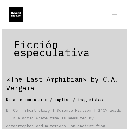
Ir
al
contenido
Ficción
especulativa
«The Last Amphibian» by C.A.
Vergara
Deja un comentario
/
english
/
imaginistas
Nº 08 | Short story | Science Fiction | 1407 words
| In a world where time is measured by
catastrophes and mutations, an ancient frog