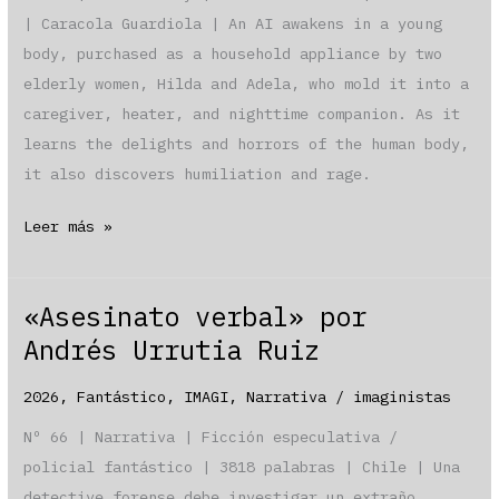
| Caracola Guardiola | An AI awakens in a young
body, purchased as a household appliance by two
elderly women, Hilda and Adela, who mold it into a
caregiver, heater, and nighttime companion. As it
learns the delights and horrors of the human body,
it also discovers humiliation and rage.
«Nobody
Leer más »
likes
Adela»
«Asesinato verbal» por
by
Andrés Urrutia Ruiz
Caracola
Guardiola
2026
,
Fantástico
,
IMAGI
,
Narrativa
/
imaginistas
Nº 66 | Narrativa | Ficción especulativa /
policial fantástico | 3818 palabras | Chile | Una
detective forense debe investigar un extraño