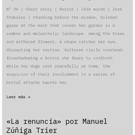
Nº 06 | Short story | Horror | 1434 words | Zezé
Atabales | Standing before the window, Soledad
gazes at the mist that covers her garden in a
somber and melancholic landscape. Among the trees
and withered flowers, a shape catches her eye,
disrupting her routine. Vultures circle overhead,
foreshadowing a horror she fears to confront.
While her dogs rest peacefully at home, the
suspicion of their involvement in a series of
brutal attacks haunts her.
«The
Leer más »
Vultures»
by
«La renuncia» por Manuel
Zezé
Zúñiga Trier
Atabales