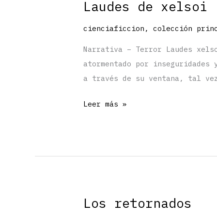
Laudes de xelsoi
cienciaficcion
,
colección prin
Narrativa – Terror Laudes xels
atormentado por inseguridades 
a través de su ventana, tal ve
Laudes
Leer más »
de
xelsoi
Los retornados