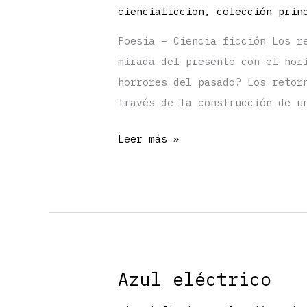
cienciaficcion
,
colección prin
Poesía – Ciencia ficción Los r
mirada del presente con el hor
horrores del pasado? Los retor
través de la construcción de u
Los
Leer más »
retornados
Azul eléctrico