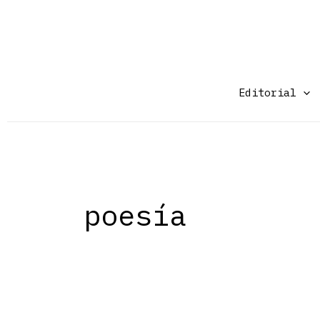
Ir
al
contenido
Editorial
poesía