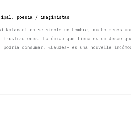
cipal
,
poesía
/
imaginistas
oi Natanael no se siente un hombre, mucho menos un
y frustraciones. Lo único que tiene es un deseo qu
z podría consumar. «Laudes» es una nouvelle incómo