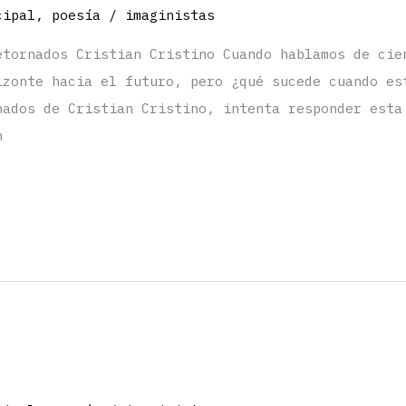
cipal
,
poesía
/
imaginistas
etornados Cristian Cristino Cuando hablamos de cie
izonte hacia el futuro, pero ¿qué sucede cuando es
nados de Cristian Cristino, intenta responder esta
n