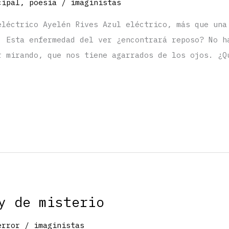
cipal
,
poesía
/
imaginistas
eléctrico Ayelén Rives Azul eléctrico, más que una
. Esta enfermedad del ver ¿encontrará reposo? No h
r mirando, que nos tiene agarrados de los ojos. ¿Q
y de misterio
error
/
imaginistas