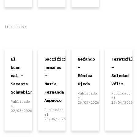
Lecturas:
El
Sacrificios
Nefando
Teratofili
buen
humanos
–
–
mal –
–
Mónica
Soledad
Samanta
María
Ojeda
Véliz
Schweblin
Fernanda
Publicado
Publicado
el
el
Ampuero
Publicado
26/05/2026
17/04/2026
el
Publicado
02/08/2026
el
26/06/2026