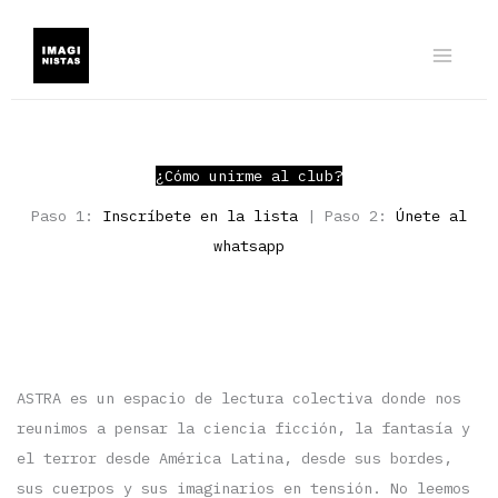
Ir
al
contenido
¿Cómo unirme al club?
Paso 1:
Inscríbete en la lista
| Paso 2:
Únete al
whatsapp
ASTRA es un espacio de lectura colectiva donde nos
reunimos a pensar la ciencia ficción, la fantasía y
el terror desde América Latina, desde sus bordes,
sus cuerpos y sus imaginarios en tensión. No leemos