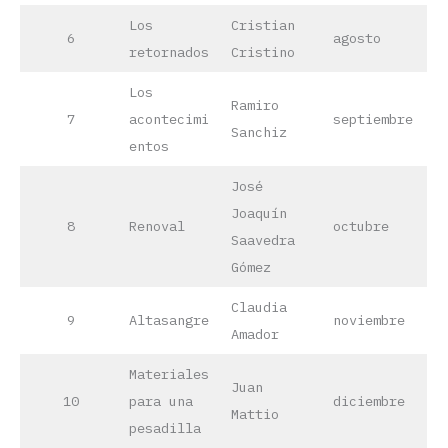
Los
Cristian
6
agosto
retornados
Cristino
Los
Ramiro
7
acontecimi
septiembre
Sanchiz
entos
José
Joaquín
8
Renoval
octubre
Saavedra
Gómez
Claudia
9
Altasangre
noviembre
Amador
Materiales
Juan
10
para una
diciembre
Mattio
pesadilla