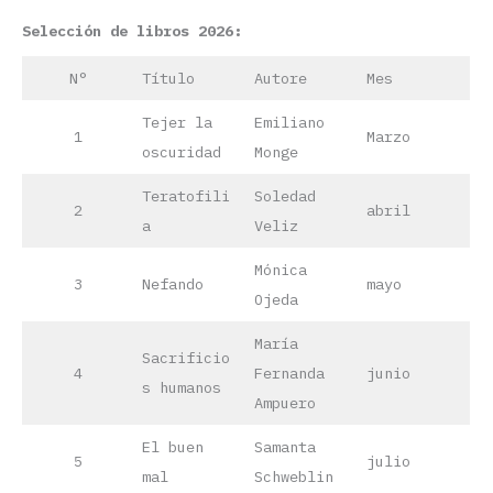
Selección de libros 2026:
N°
Título
Autore
Mes
Tejer la
Emiliano
1
Marzo
oscuridad
Monge
Teratofili
Soledad
2
abril
a
Veliz
Mónica
3
Nefando
mayo
Ojeda
María
Sacrificio
4
Fernanda
junio
s humanos
Ampuero
El buen
Samanta
5
julio
mal
Schweblin