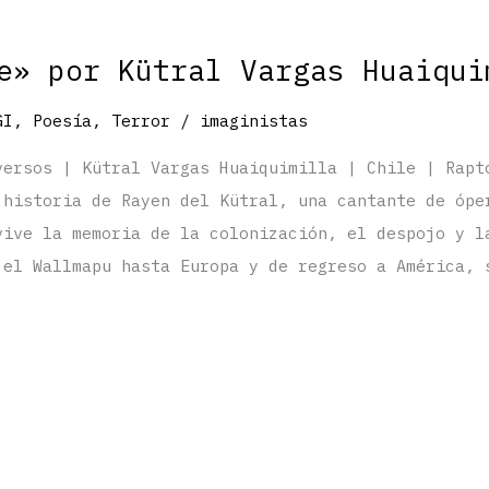
e» por Kütral Vargas Huaiqui
GI
,
Poesía
,
Terror
/
imaginistas
versos | Kütral Vargas Huaiquimilla | Chile | Rapt
 historia de Rayen del Kütral, una cantante de ópe
vive la memoria de la colonización, el despojo y l
 el Wallmapu hasta Europa y de regreso a América, 