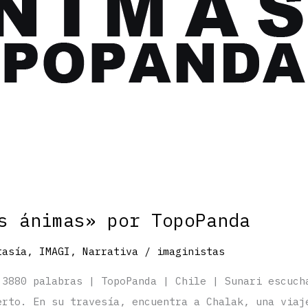
s ánimas» por TopoPanda
tasía
,
IMAGI
,
Narrativa
/
imaginistas
 3880 palabras | TopoPanda | Chile | Sunari escuch
erto. En su travesía, encuentra a Chalak, una viaj