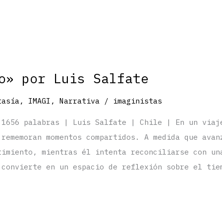
o» por Luis Salfate
tasía
,
IMAGI
,
Narrativa
/
imaginistas
 1656 palabras | Luis Salfate | Chile | En un viaj
 rememoran momentos compartidos. A medida que avan
timiento, mientras él intenta reconciliarse con un
 convierte en un espacio de reflexión sobre el tie
.