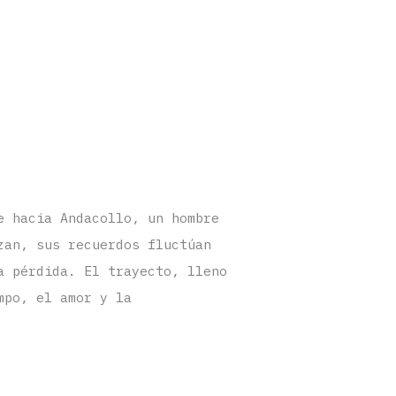
e hacia Andacollo, un hombre
zan, sus recuerdos fluctúan
a pérdida. El trayecto, lleno
mpo, el amor y la