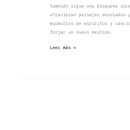
también sigue una búsqueda inc
atraviesan paisajes desolados 
murmullos de espíritus y canci
forjar un nuevo destino.
«El
Leer más »
llamado
de
las
ánimas»
por
TopoPanda