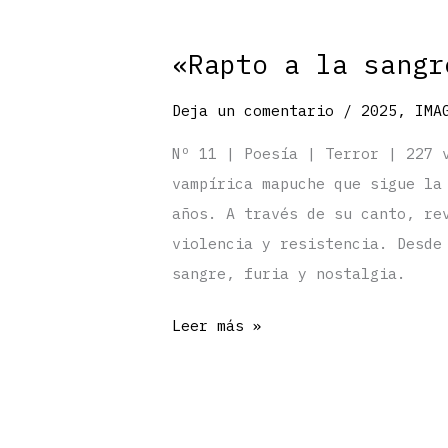
«Rapto a la sangr
Deja un comentario
/
2025
,
IMA
Nº 11 | Poesía | Terror | 227 
vampírica mapuche que sigue la
años. A través de su canto, re
violencia y resistencia. Desde
sangre, furia y nostalgia.
«Rapto
Leer más »
a
la
sangre»
por