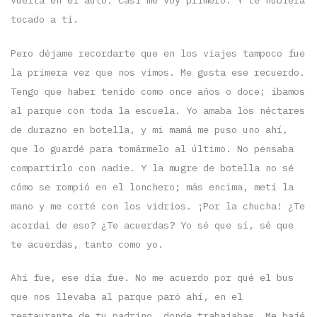
vuelta en el auto. Casi me voy primero. Y te hubiera
tocado a ti.
Pero déjame recordarte que en los viajes tampoco fue
la primera vez que nos vimos. Me gusta ese recuerdo.
Tengo que haber tenido como once años o doce; íbamos
al parque con toda la escuela. Yo amaba los néctares
de durazno en botella, y mi mamá me puso uno ahí,
que lo guardé para tomármelo al último. No pensaba
compartirlo con nadie. Y la mugre de botella no sé
cómo se rompió en el lonchero; más encima, metí la
mano y me corté con los vidrios. ¡Por la chucha! ¿Te
acordai de eso? ¿Te acuerdas? Yo sé que sí, sé que
te acuerdas, tanto como yo.
Ahí fue, ese día fue. No me acuerdo por qué el bus
que nos llevaba al parque paró ahí, en el
restaurante de tu padrino, donde trabajabas. Me bajé