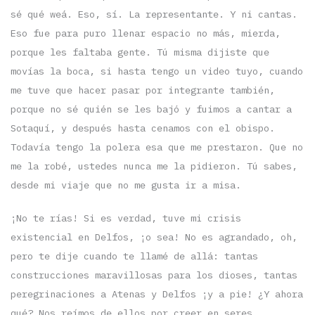
sé qué weá. Eso, sí. La representante. Y ni cantas.
Eso fue para puro llenar espacio no más, mierda,
porque les faltaba gente. Tú misma dijiste que
movías la boca, si hasta tengo un video tuyo, cuando
me tuve que hacer pasar por integrante también,
porque no sé quién se les bajó y fuimos a cantar a
Sotaquí, y después hasta cenamos con el obispo.
Todavía tengo la polera esa que me prestaron. Que no
me la robé, ustedes nunca me la pidieron. Tú sabes,
desde mi viaje que no me gusta ir a misa.
¡No te rías! Si es verdad, tuve mi crisis
existencial en Delfos, ¡o sea! No es agrandado, oh,
pero te dije cuando te llamé de allá: tantas
construcciones maravillosas para los dioses, tantas
peregrinaciones a Atenas y Delfos ¡y a pie! ¿Y ahora
qué? Nos reímos de ellos por creer en seres