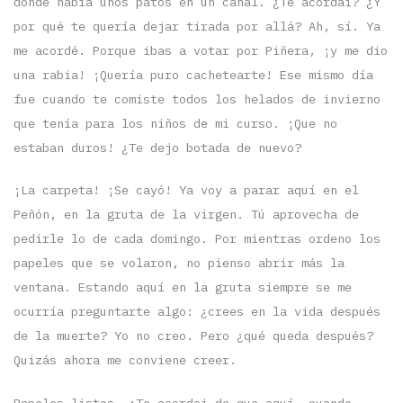
donde había unos patos en un canal. ¿Te acordai? ¿Y
por qué te quería dejar tirada por allá? Ah, sí. Ya
me acordé. Porque ibas a votar por Piñera, ¡y me dio
una rabia! ¡Quería puro cachetearte! Ese mismo día
fue cuando te comiste todos los helados de invierno
que tenía para los niños de mi curso. ¡Que no
estaban duros! ¿Te dejo botada de nuevo?
¡La carpeta! ¡Se cayó! Ya voy a parar aquí en el
Peñón, en la gruta de la virgen. Tú aprovecha de
pedirle lo de cada domingo. Por mientras ordeno los
papeles que se volaron, no pienso abrir más la
ventana. Estando aquí en la gruta siempre se me
ocurría preguntarte algo: ¿crees en la vida después
de la muerte? Yo no creo. Pero ¿qué queda después?
Quizás ahora me conviene creer.
Papeles listos. ¿Te acordai de que aquí, cuando