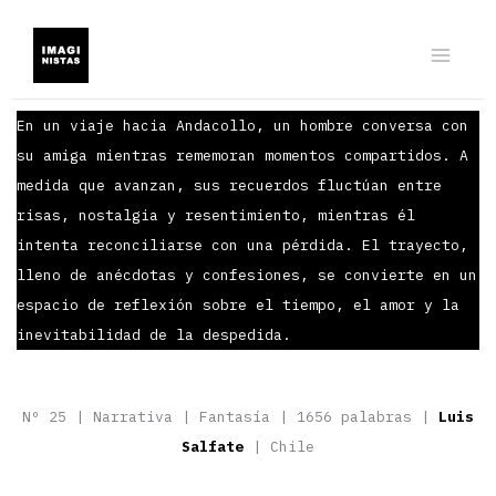
Ir
al
contenido
En un viaje hacia Andacollo, un hombre conversa con
su amiga mientras rememoran momentos compartidos. A
medida que avanzan, sus recuerdos fluctúan entre
risas, nostalgia y resentimiento, mientras él
intenta reconciliarse con una pérdida. El trayecto,
lleno de anécdotas y confesiones, se convierte en un
espacio de reflexión sobre el tiempo, el amor y la
inevitabilidad de la despedida.
Nº 25 | Narrativa | Fantasía | 1656 palabras |
Luis
Salfate
| Chile