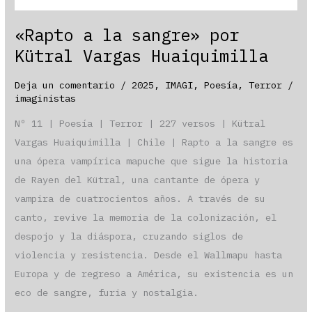
«Rapto a la sangre» por
Kütral Vargas Huaiquimilla
Deja un comentario
/
2025
,
IMAGI
,
Poesía
,
Terror
/
imaginistas
Nº 11 | Poesía | Terror | 227 versos | Kütral
Vargas Huaiquimilla | Chile | Rapto a la sangre es
una ópera vampírica mapuche que sigue la historia
de Rayen del Kütral, una cantante de ópera y
vampira de cuatrocientos años. A través de su
canto, revive la memoria de la colonización, el
despojo y la diáspora, cruzando siglos de
violencia y resistencia. Desde el Wallmapu hasta
Europa y de regreso a América, su existencia es un
eco de sangre, furia y nostalgia.