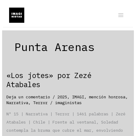
Ir
al
contenido
Punta Arenas
«Los jotes» por Zezé
Atabales
Deja un comentario
/
2025
,
IMAGI
,
mención honrosa
,
Narrativa
,
Terror
/
imaginistas
Nº 15 | Narrativa | Terror | 1461 palabras | Zezé
Atabales | Chile | Frente al ventanal, Soledad
contempla la bruma que cubre el mar, envolviendo