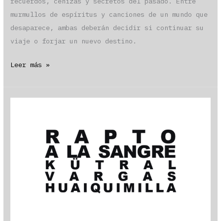
recuerdos, cenizas y secretos del pasado. Entre
murmullos de espíritus y canciones de un mundo que
desaparece, ambas deberán decidir si continuar su
viaje o forjar un nuevo destino.
«El
Leer más »
llamado
de
las
ánimas»
por
TopoPanda