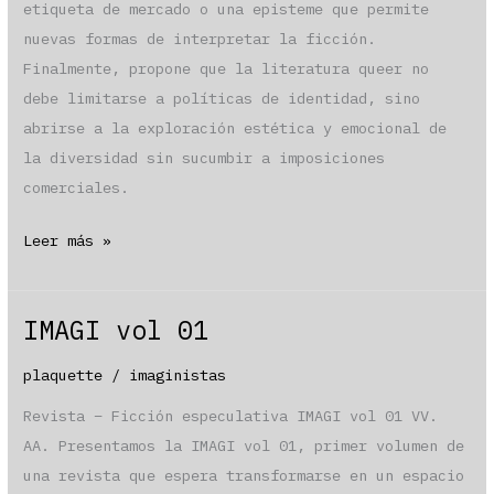
etiqueta de mercado o una episteme que permite
nuevas formas de interpretar la ficción.
Finalmente, propone que la literatura queer no
debe limitarse a políticas de identidad, sino
abrirse a la exploración estética y emocional de
la diversidad sin sucumbir a imposiciones
comerciales.
«Géneros
Leer más »
fronterizos»
por
IMAGI vol 01
David
E.
plaquette
/
imaginistas
Muñoz
Revista – Ficción especulativa IMAGI vol 01 VV.
Ballier
AA. Presentamos la IMAGI vol 01, primer volumen de
una revista que espera transformarse en un espacio