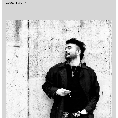
Visón
Leer más »
Venganza