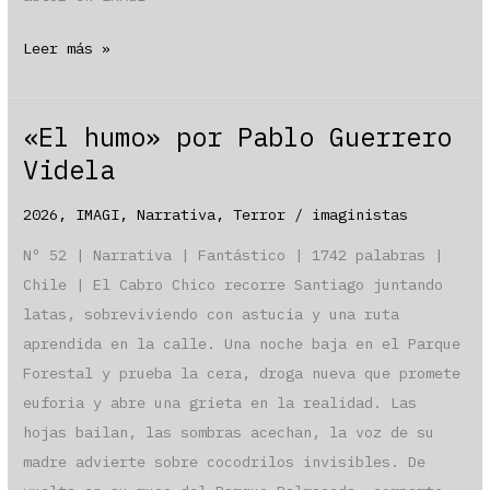
Pablo
Leer más »
Guerrero
Videla
«El humo» por Pablo Guerrero
Videla
2026
,
IMAGI
,
Narrativa
,
Terror
/
imaginistas
Nº 52 | Narrativa | Fantástico | 1742 palabras |
Chile | El Cabro Chico recorre Santiago juntando
latas, sobreviviendo con astucia y una ruta
aprendida en la calle. Una noche baja en el Parque
Forestal y prueba la cera, droga nueva que promete
euforia y abre una grieta en la realidad. Las
hojas bailan, las sombras acechan, la voz de su
madre advierte sobre cocodrilos invisibles. De