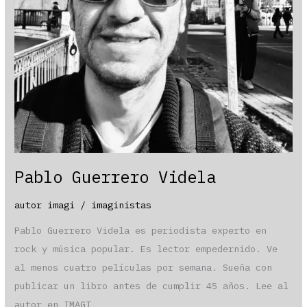
Pablo Guerrero Videla
autor imagi
/
imaginistas
Pablo Guerrero Videla es periodista experto en
rock y música popular. Es lector empedernido. Ve
al menos cuatro películas por semana. Sueña con
publicar un libro antes de cumplir 45 años. Lee al
autor en IMAGI