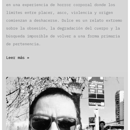
en una experiencia de horror corporal donde los
límites entre placer, asco, violencia y origen
comienzan a deshacerse. Dulce es un relato extremo
sobre la obsesión, la degradación del cuerpo y la
búsqueda imposible de volver a una forma primaria
de pertenencia.
«Dulce» por
Leer más »
Pablo
Guerrero
Videla