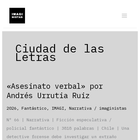
Ir
al
contenido
Ciudad de las
Letras
«Asesinato verbal» por
Andrés Urrutia Ruiz
2026
,
Fantástico
,
IMAGI
,
Narrativa
/
imaginistas
Nº 66 | Narrativa | Ficción especulativa /
policial fantástico | 3818 palabras | Chile | Una
detective forense debe investigar un extraño