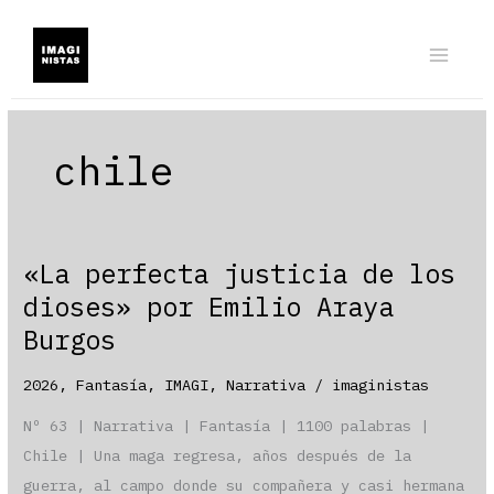
Ir
al
contenido
chile
«La perfecta justicia de los
dioses» por Emilio Araya
Burgos
2026
,
Fantasía
,
IMAGI
,
Narrativa
/
imaginistas
Nº 63 | Narrativa | Fantasía | 1100 palabras |
Chile | Una maga regresa, años después de la
guerra, al campo donde su compañera y casi hermana