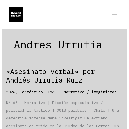
Ir
al
contenido
Andres Urrutia
«Asesinato verbal» por
Andrés Urrutia Ruiz
2026
,
Fantástico
,
IMAGI
,
Narrativa
/
imaginistas
Nº 66 | Narrativa | Ficción especulativa /
policial fantástico | 3818 palabras | Chile | Una
detective forense debe investigar un extraño
asesinato ocurrido en la Ciudad de las Letras, un