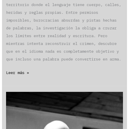
territorio donde el lenguaje tiene cuerpo, calles,
heridas y reglas propias. Entre permisos
imposibles, burocracias absurdas y pistas hechas
de palabras, la investigación la obliga a cruzar
los límites entre realidad y escritura. Pero
mientras intenta reconstruir el crimen, descubre
que en el idioma nada es completamente objetivo y
que incluso una palabra puede convertirse en arma.
«Asesinato
Leer más »
verbal» por
Andrés
Urrutia
Ruiz