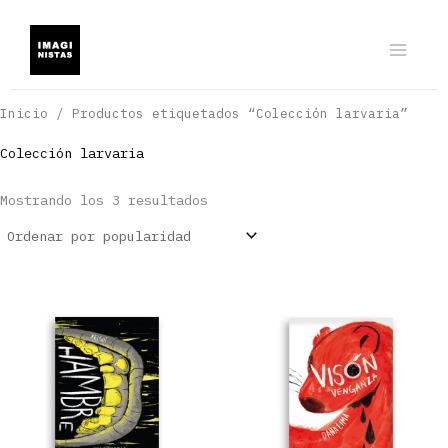
Ir
al
contenido
Inicio
/ Productos etiquetados “Colección larvaria”
Colección larvaria
Ordenado
Mostrando los 3 resultados
por
popularidad