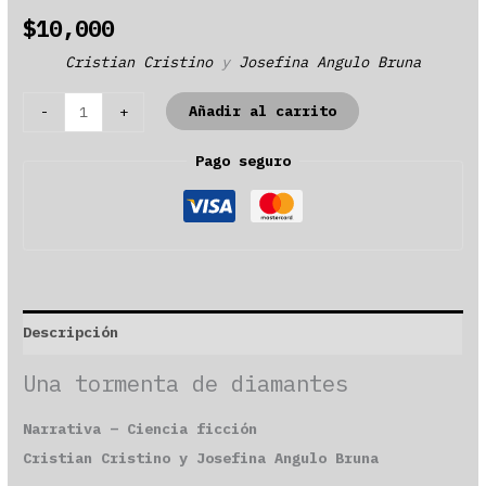
$
10,000
Cristian Cristino
y
Josefina Angulo Bruna
Una
Añadir al carrito
-
+
tormenta
Pago seguro
de
diamantes
cantidad
Descripción
Una tormenta de diamantes
Narrativa – Ciencia ficción
Cristian Cristino y Josefina Angulo Bruna