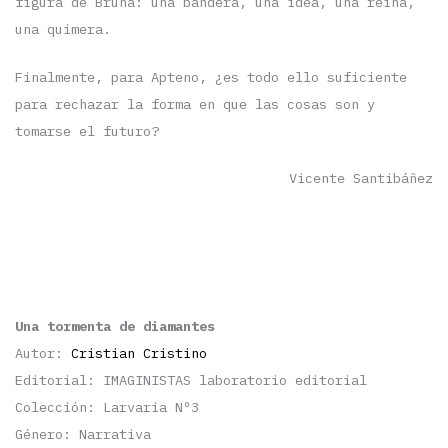
figura de Bruna: una bandera, una idea, una reina,
una quimera.
Finalmente, para Apteno, ¿es todo ello suficiente
para rechazar la forma en que las cosas son y
tomarse el futuro?
Vicente Santibáñez
Una tormenta de diamantes
Autor:
Cristian Cristino
Editorial: IMAGINISTAS laboratorio editorial
Colección: Larvaria Nº3
Género: Narrativa