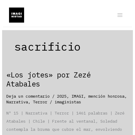
Ir
al
contenido
sacrificio
«Los jotes» por Zezé
Atabales
Deja un comentario
/
2025
,
IMAGI
,
mención honrosa
,
Narrativa
,
Terror
/
imaginistas
Nº 15 | Narrativa | Terror | 1461 palabras | Zezé
Atabales | Chile | Frente al ventanal, Soledad
contempla la bruma que cubre el mar, envolviendo