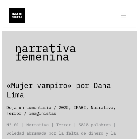
Ir
al
contenido
narrativa
femenina
«Mujer vampiro» por Dana
Lima
Deja un comentario
/
2025
,
IMAGI
,
Narrativa
,
Terror
/
imaginistas
Nº 01 | Narrativa | Terror | 5818 palabras |
Soledad abrumada por la falta de dinero y la