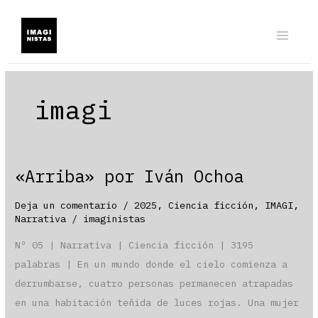
Ir
al
contenido
imagi
«Arriba» por Iván Ochoa
Deja un comentario
/
2025
,
Ciencia ficción
,
IMAGI
,
Narrativa
/
imaginistas
Nº 05 | Narrativa | Ciencia ficción | 3195
palabras | En un mundo donde el cielo comienza a
derrumbarse, cuatro personas permanecen atrapadas
en una habitación teñida de luces rojas. Una mujer