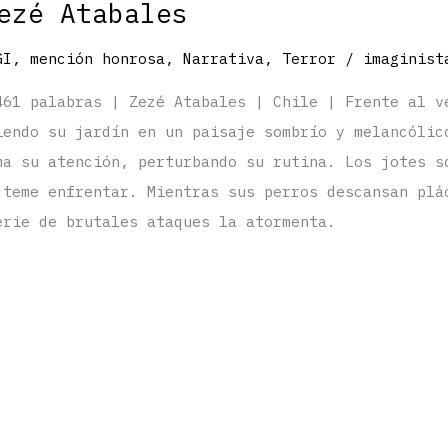
ezé Atabales
GI
,
mención honrosa
,
Narrativa
,
Terror
/
imaginist
461 palabras | Zezé Atabales | Chile | Frente al v
iendo su jardín en un paisaje sombrío y melancólic
ma su atención, perturbando su rutina. Los jotes s
 teme enfrentar. Mientras sus perros descansan plá
erie de brutales ataques la atormenta.