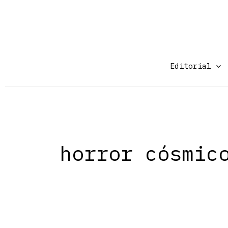
Ir
al
contenido
Editorial
horror cósmic