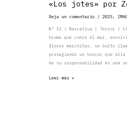
«Los jotes» por Z
Deja un comentario
/
2025
,
IMA
Nº 15 | Narrativa | Terror | 1
bruma que cubre el mar, envolv
flores marchitas, un bulto lla
presagiando un horror que ella
de su responsabilidad en una s
«Los
Leer más »
jotes»
por
Zezé
Atabales