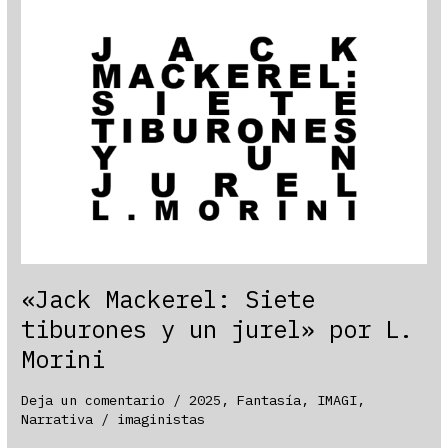
por
C.
A.
Vergara
«Jack Mackerel: Siete
tiburones y un jurel» por L.
Morini
Deja un comentario
/
2025
,
Fantasía
,
IMAGI
,
Narrativa
/
imaginistas