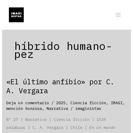
Ir
al
contenido
híbrido humano-
pez
«El último anfibio» por C.
A. Vergara
Deja un comentario
/
2025
,
Ciencia ficción
,
IMAGI
,
mención honrosa
,
Narrativa
/
imaginistas
Nº 27 | Narrativa | Ciencia ficción | 1534
palabras | C. A. Vergara | Chile | En un mundo