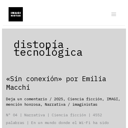
Ir
al
contenido
distopía
tecnológica
«Sin conexión» por Emilia
Macchi
Deja un comentario
/
2025
,
Ciencia ficción
,
IMAGI
,
mención honrosa
,
Narrativa
/
imaginistas
Nº 04 | Narrativa | Ciencia ficción | 4552
palabras | En un mundo donde el Wi-Fi ha sido