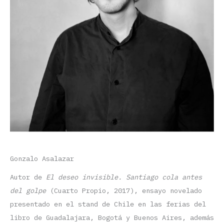
Gonzalo Asalazar
Autor de
El deseo invisible. Santiago cola antes
del golpe
(Cuarto Propio, 2017), ensayo novelado
presentado en el stand de Chile en las ferias del
libro de Guadalajara, Bogotá y Buenos Aires, además