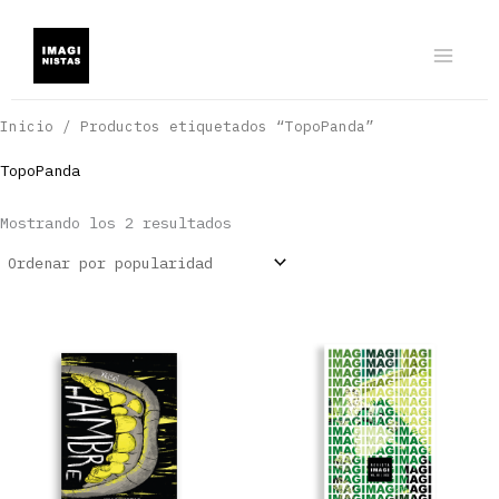
Ir
al
contenido
Inicio
/ Productos etiquetados “TopoPanda”
TopoPanda
Ordenado
Mostrando los 2 resultados
por
popularidad