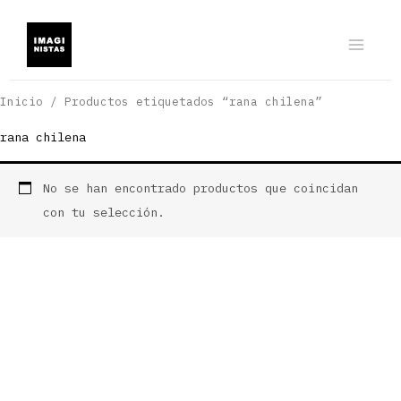
Ir
al
contenido
Inicio
/ Productos etiquetados “rana chilena”
rana chilena
No se han encontrado productos que coincidan
con tu selección.