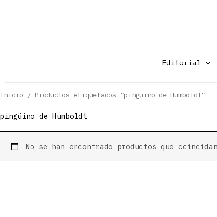
Ir
al
contenido
Editorial
Inicio
/ Productos etiquetados “pingüino de Humboldt”
pingüino de Humboldt
No se han encontrado productos que coincida