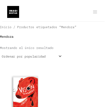
Ir
al
contenido
Inicio
/ Productos etiquetados “Mendoza”
Mendoza
Mostrando el único resultado