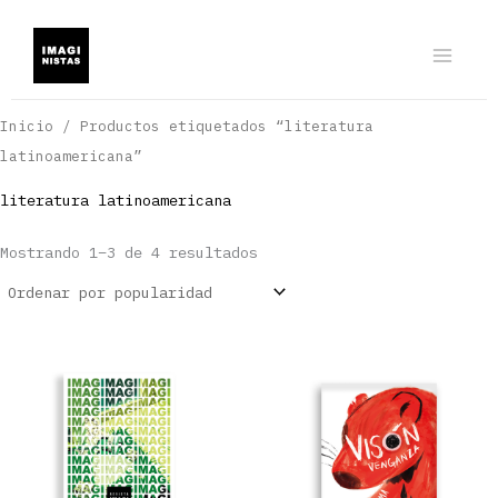
Ir
al
contenido
Inicio
/ Productos etiquetados “literatura
latinoamericana”
literatura latinoamericana
Ordenado
Mostrando 1–3 de 4 resultados
por
popularidad