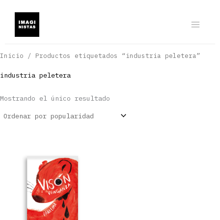
Ir
al
contenido
Inicio
/ Productos etiquetados “industria peletera”
industria peletera
Mostrando el único resultado