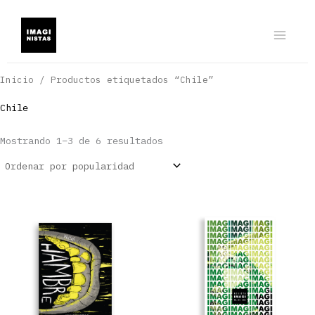
Ir
al
contenido
Inicio
/ Productos etiquetados “Chile”
Chile
Ordenado
Mostrando 1–3 de 6 resultados
por
popularidad