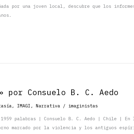
ñada por una joven local, descubre que los informe
anos.
» por Consuelo B. C. Aedo
tasía
,
IMAGI
,
Narrativa
/
imaginistas
 1959 palabras | Consuelo B. C. Aedo | Chile | En 
orno marcado por la violencia y los antiguos espír