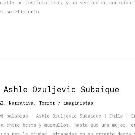
n ella un instinto feroz y un sentido de conexión 
el sometimiento.
 Ashle Ozuljevic Subaique
GI
,
Narrativa
,
Terror
/
imaginistas
96 palabras | Ashle Ozuljevic Subaique | Chile | E
da entre besos y murmullos, hasta que una mujer, e
guen por la ciudad, atrapadas en su errante danza 