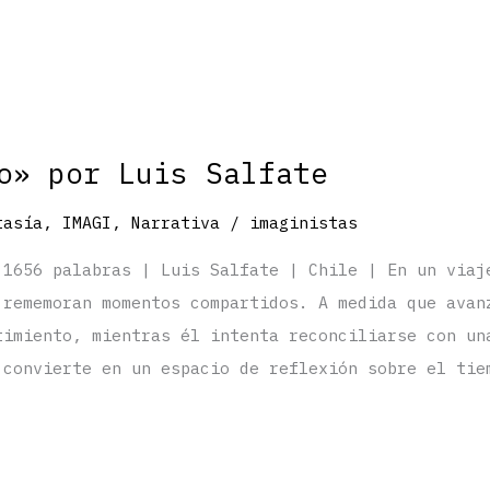
o» por Luis Salfate
tasía
,
IMAGI
,
Narrativa
/
imaginistas
 1656 palabras | Luis Salfate | Chile | En un viaj
 rememoran momentos compartidos. A medida que avan
timiento, mientras él intenta reconciliarse con un
 convierte en un espacio de reflexión sobre el tie
.