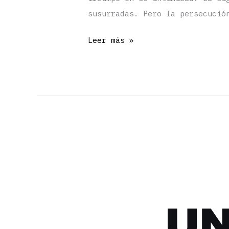
susurradas. Pero la persecució
«Verano
Leer más »
2013»
por
Ashle
Ozuljevic
Subaique