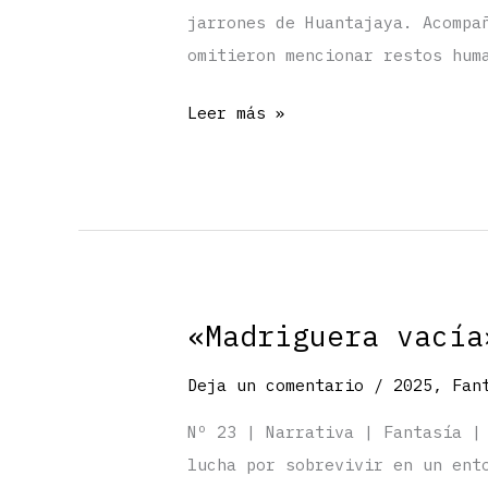
jarrones de Huantajaya. Acompa
omitieron mencionar restos hum
«Vino
Leer más »
del
desierto»
por
Francisca
Palma
Arriagada
«Madriguera vacía
Deja un comentario
/
2025
,
Fan
Nº 23 | Narrativa | Fantasía |
lucha por sobrevivir en un ent