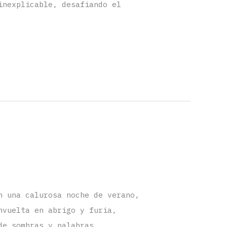
inexplicable, desafiando el
n una calurosa noche de verano,
nvuelta en abrigo y furia,
de sombras y palabras