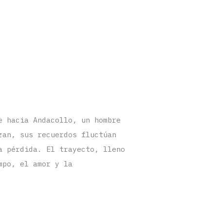
e hacia Andacollo, un hombre
zan, sus recuerdos fluctúan
a pérdida. El trayecto, lleno
mpo, el amor y la