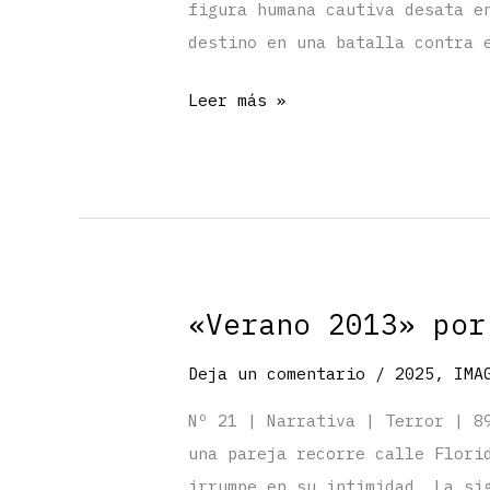
figura humana cautiva desata e
destino en una batalla contra 
«Madriguera
Leer más »
vacía»
por
Consuelo
B.
C.
Aedo
«Verano 2013» por
Deja un comentario
/
2025
,
IMA
Nº 21 | Narrativa | Terror | 8
una pareja recorre calle Flori
irrumpe en su intimidad. La si